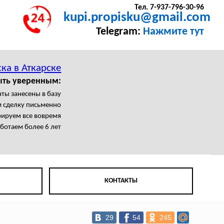
Тел. 7-937-796-30-96
kupi.propisku@gmail.com
Telegram:
Нажмите тут
ка в Аткарске
ыть уверенным:
ты занесены в базу
 сделку письменно
рируем все вовремя
ботаем более 6 лет
КОНТАКТЫ
29
54
245