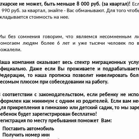
ткарске не может, быть меньше 8 000 руб. (за квартал)!
Ес
 990 руб. за квартал, знайте - Вас обманывают. Для того чт
кладывается стоимость на нее.
Мы без сомнения говорим, что являемся несомненным ли
помогаем людям более 6 лет и уже тысячи человек по в
пожалели.
Наша компания оказывает весь спектр миграционных услу
официально. Даже если Вы проживаете и подрабатываете
Федерации, то наша прописка позволит нивелировать бол
есомым плюсом при собеседовании на работу.
 соответствии с законодательством, если ребенку не исп
оформлен как минимум с одним из родителей. Если вам н
ля прикрепления в гимназию или детский садик, то мы зарег
ебенок будет зарегистрирован бесплатно!
Регистрация по месту пребывания поможет Вам:
Поставить автомобиль
Получить номер инн