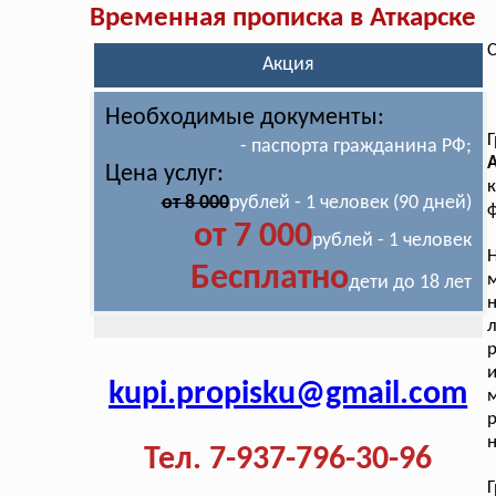
Временная прописка в Аткарске
С
Акция
Необходимые документы:
Г
- паспорта гражданина РФ;
Цена услуг:
от 8 000
рублей - 1 человек (90 дней)
ф
от 7 000
рублей - 1 человек
Н
Бесплатно
м
дети до 18 лет
н
kupi.propisku@gmail.com
м
р
н
Тел. 7-937-796-30-96