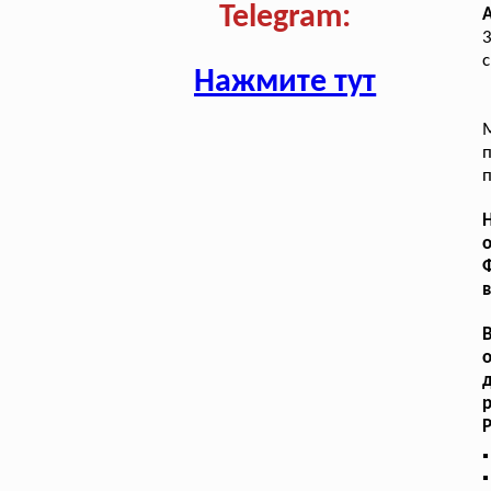
Telegram:
А
3
с
Нажмите тут
в
В
д
р